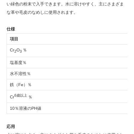
い緑色の粉末で入手できます。水に溶けやすく、主にさまざま
な革や毛皮のなめしに使用されます。
仕様
項目
Cr
O
％
2
3
塩基度％
水不溶性％
鉄（Fe）％
6歳以上
Cr
％
10％溶液のPH値
応用