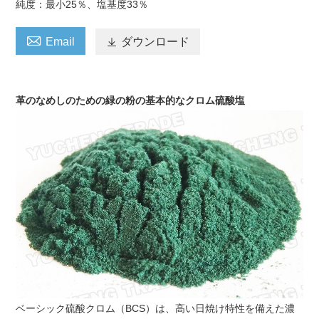
純度：最小25％、塩基度33％

Email

ダウンロード
革のなめしのための緑の粉の基本的なクロム硫酸塩
ベーシック硫酸クロム（BCS）は、高い日焼け特性を備えた濃