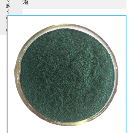
硫酸塩
多
く
の
製
品