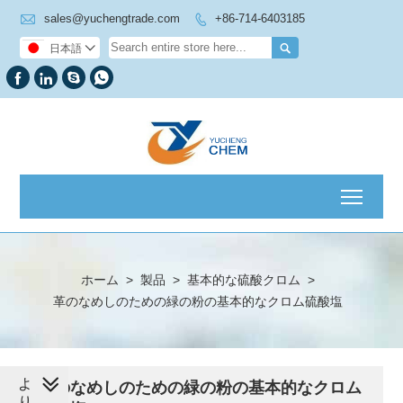

sales@yuchengtrade.com
+86-714-6403185


日本語





Toggl
ホーム
>
製品
>
基本的な硫酸クロム
>
革のなめしのための緑の粉の基本的なクロム硫酸塩
よ
革のなめしのための緑の粉の基本的なクロム
り