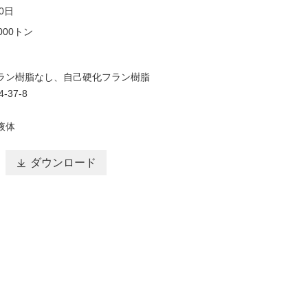
20日
000トン
ラン樹脂なし、自己硬化フラン樹脂
-37-8
液体

ダウンロード