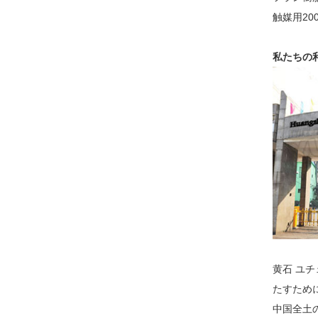
触媒用20
私たちの
黄石 ユ
たすため
中国全土