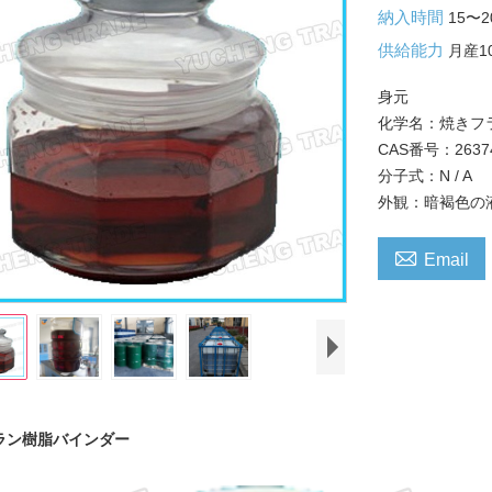
納入時間
15〜
供給能力
月産1
身元
化学名：焼きフ
CAS番号：26374
分子式：N / A
外観：暗褐色の

Email
ラン樹脂バインダー