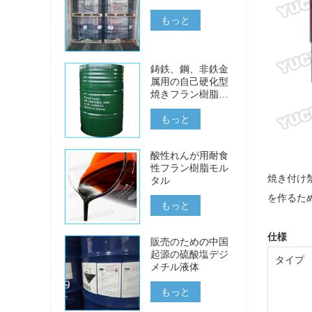
もっと
鋳鉄、鋼、非鉄金
属用の自己硬化型
焼きフラン樹脂な
し
もっと
酸性れんが用耐食
性フラン樹脂モル
焼き付け
タル
を作るた
もっと
仕様
販売のための中国
起源の硫酸塩デジ
タイプ
メチル液体
もっと