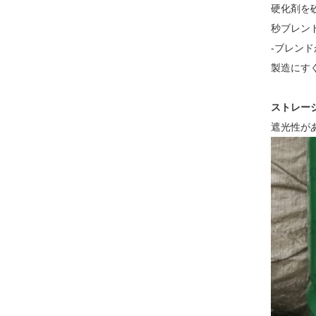
硬化剤を
秒ブレン
-ブレン
製造にす
ストレー
遮光性が