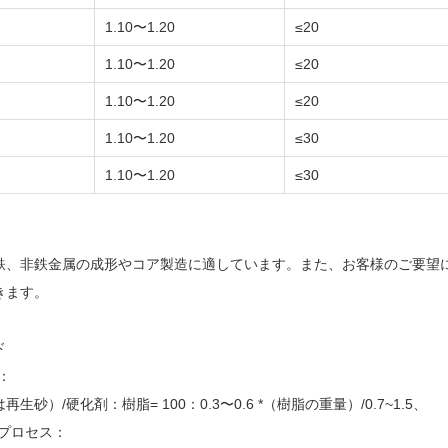
1.10〜1.20
≤20
1.10〜1.20
≤20
1.10〜1.20
≤20
1.10〜1.20
≤30
1.10〜1.20
≤30
鉄、非鉄金属の成形やコア製造に適しています。また、お客様のご要望
きます。
用ガイド
：
生砂）/硬化剤：樹脂= 100：0.3〜0.6 *（樹脂の重量）/0.7~1.5、
ドプロセス：