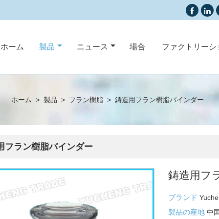


ムホーム
製品
ニュース
場合
ファクトリーシ
ホーム
>
製品
>
フラン樹脂
>
鋳造用フラン樹脂バインダー
用フラン樹脂バインダー
鋳造用フ
ブランド
Yuche
製品の産地
中