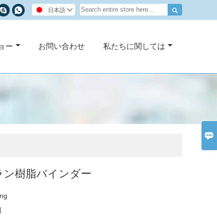



日本語

ョー
お問い合わせ
私たちに関しては

ラン樹脂バインダー
ng
国