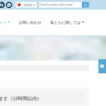



日本語

ョー
お問い合わせ
私たちに関しては

ます（12時間以内）