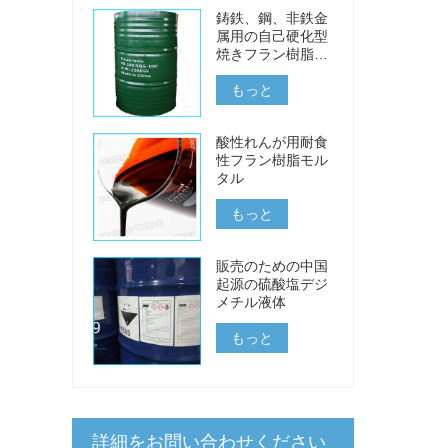
鋳鉄、鋼、非鉄金
属用の自己硬化型
焼きフラン樹脂な
し
もっと
酸性れんが用耐食
性フラン樹脂モル
タル
もっと
販売のための中国
起源の硫酸塩デジ
メチル液体
もっと
詳細をお問い合わせください